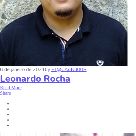
8 de janeiro de 2021
by
ET@CAoNd00R
Leonardo Rocha
Read More
Share