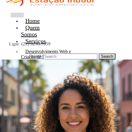
Home
Quem
Somos
Serviços
(21) 3256-7659
Ligue:
Desenvolvimento Web e
Search
Criação de Site
Gestão de Redes Sociais
Criação Publicitária
Links Patrocinados
Otimização de SEO
Comunicação Integrada
Produção Sonora
Identidade Musical
Equipe
Blog
Contato