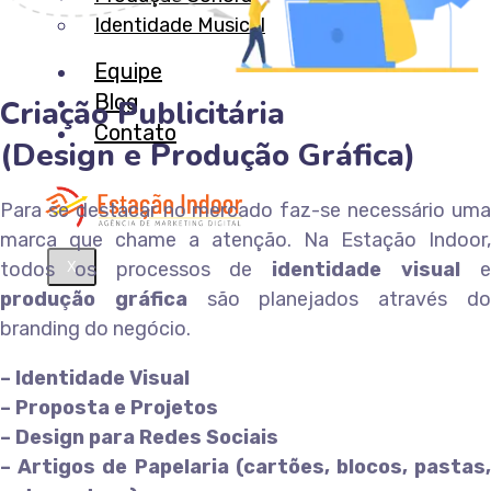
Identidade Musical
Equipe
Blog
Criação Publicitária
Contato
(Design e Produção Gráfica)
Para se destacar no mercado faz-se necessário uma
marca que chame a atenção. Na Estação Indoor,
todos os processos de
identidade visual
X
produção gráfica
são planejados através d
branding do negócio.
– Identidade Visual
– Proposta e Projetos
– Design para Redes Sociais
– Artigos de Papelaria (cartões, blocos, pastas,