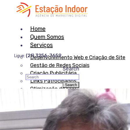
Home
Quem Somos
Serviços
(21) 3256-7659
Ligue:
Desenvolvimento Web e Criação de Site
Gestão de Redes Sociais
Search
Criação Publicitária
Links Patrocinados
Otimização de SEO
Comunicação Integrada
Produção Sonora
Identidade Musical
Equipe