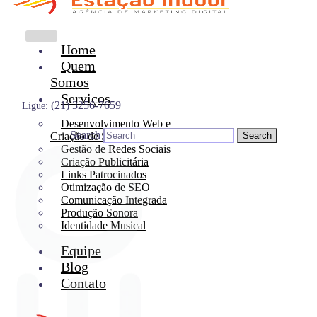
Home
Quem
Somos
Serviços
(21) 3256-7659
Ligue:
Desenvolvimento Web e
Search
Criação de Site
Gestão de Redes Sociais
Criação Publicitária
Links Patrocinados
Otimização de SEO
Comunicação Integrada
Produção Sonora
Identidade Musical
Equipe
Blog
Contato