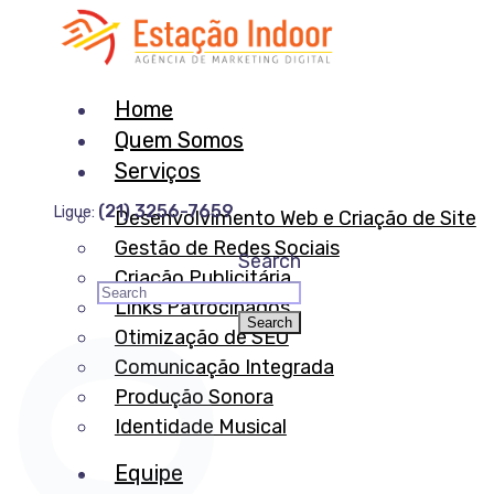
Home
Quem Somos
Serviços
(21) 3256-7659
Ligue:
Desenvolvimento Web e Criação de Site
Gestão de Redes Sociais
Search
Criação Publicitária
Links Patrocinados
Otimização de SEO
Comunicação Integrada
Produção Sonora
Identidade Musical
Equipe