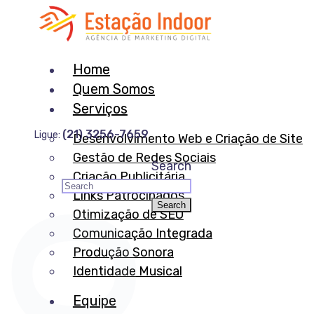
Home
Quem Somos
Serviços
(21) 3256-7659
Ligue:
Desenvolvimento Web e Criação de Site
Gestão de Redes Sociais
Search
Criação Publicitária
Links Patrocinados
Otimização de SEO
Comunicação Integrada
Produção Sonora
Identidade Musical
Equipe