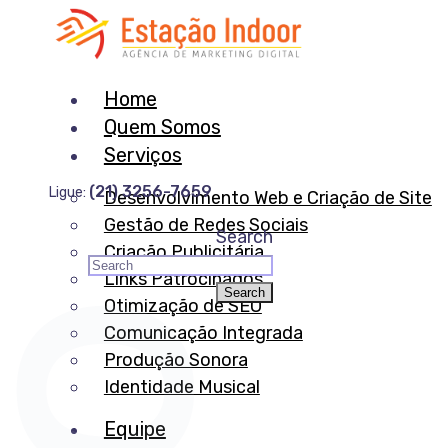
Home
Quem Somos
Serviços
(21) 3256-7659
Ligue:
Desenvolvimento Web e Criação de Site
Gestão de Redes Sociais
Search
Criação Publicitária
Links Patrocinados
Otimização de SEO
Comunicação Integrada
Produção Sonora
Identidade Musical
Equipe