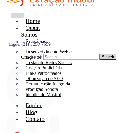
Home
Quem
Somos
Serviços
(21) 3256-7659
Ligue:
Desenvolvimento Web e
Search
Criação de Site
Gestão de Redes Sociais
Criação Publicitária
Links Patrocinados
Otimização de SEO
Comunicação Integrada
Produção Sonora
Identidade Musical
Equipe
Blog
Contato