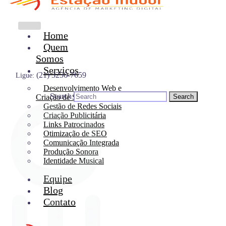
Home
Quem
Somos
Serviços
(21) 3256-7659
Ligue:
Desenvolvimento Web e
Search
Criação de Site
Gestão de Redes Sociais
Criação Publicitária
Links Patrocinados
Otimização de SEO
Comunicação Integrada
Produção Sonora
Identidade Musical
Equipe
Blog
Contato