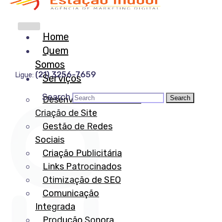
Home
Quem
Somos
(21) 3256-7659
Ligue:
Serviços
Search
Desenvolvimento Web e
Criação de Site
Gestão de Redes
Sociais
Criação Publicitária
Links Patrocinados
Otimização de SEO
Comunicação
Integrada
Produção Sonora